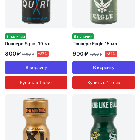
В наличии
В наличии
Попперс Squirt 10 мл
Попперс Eagle 15 мл
800
₽
900
₽
-27%
-31%
1100
₽
1300
₽
В корзину
В корзину
Купить в 1 клик
Купить в 1 клик