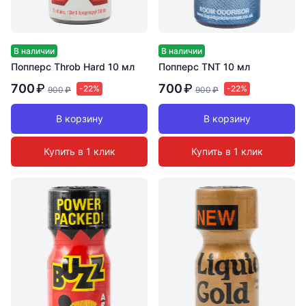
В наличии
В наличии
Попперс Throb Hard 10 мл
Попперс TNT 10 мл
700
₽
700
₽
-22%
-22%
900
₽
900
₽
В корзину
В корзину
Купить в 1 клик
Купить в 1 клик