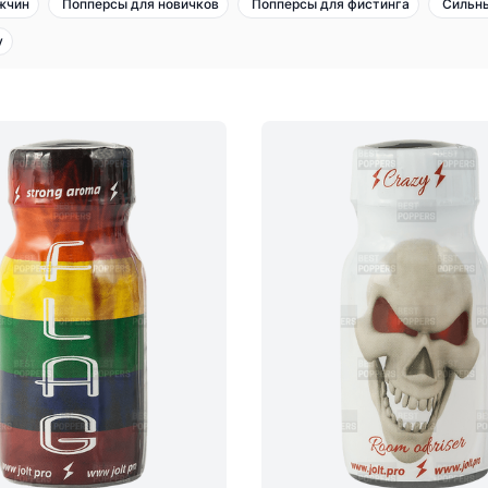
жчин
Попперсы для новичков
Попперсы для фистинга
Сильн
y