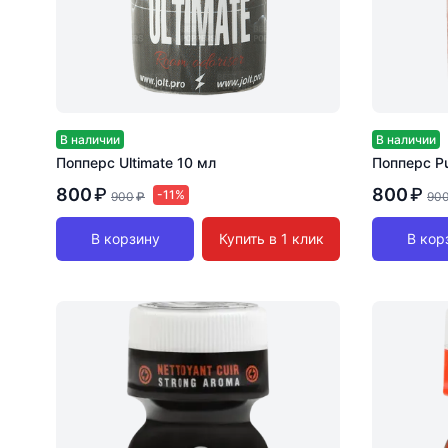
В наличии
В наличии
Попперс Ultimate 10 мл
Попперс Pu
800
₽
800
₽
-11%
900
₽
90
В корзину
Купить в 1 клик
В кор