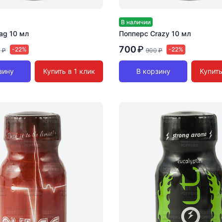
В наличии
ag 10 мл
Попперс Crazy 10 мл
700
₽
-22%
-22%
0
₽
900
₽
зину
Купить в 1 клик
В корзину
Купить