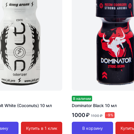
В наличии
lt White (Coconuts) 10 мл
Dominator Black 10 мл
1000
₽
-9%
1100
₽
зину
Купить в 1 клик
В корзину
Купить