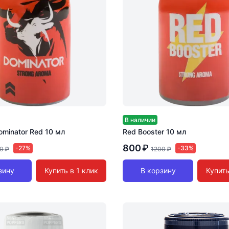
В наличии
minator Red 10 мл
Red Booster 10 мл
800
₽
-27%
-33%
0
₽
1200
₽
зину
Купить в 1 клик
В корзину
Купить