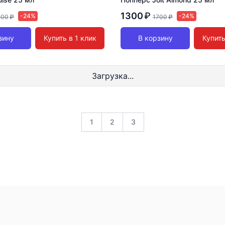
1300
₽
-24%
-24%
700
₽
1700
₽
зину
Купить в 1 клик
В корзину
Купить
Загрузка...
1
2
3