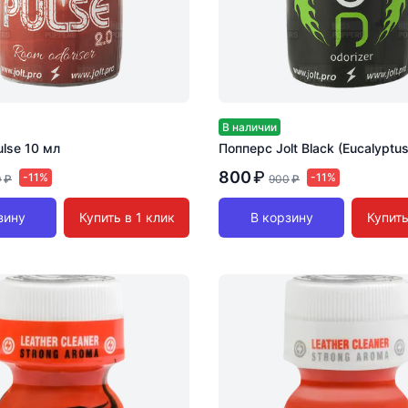
В наличии
lse 10 мл
Попперс Jolt Black (Eucalyptu
800
₽
-11%
-11%
0
₽
900
₽
зину
Купить в 1 клик
В корзину
Купить