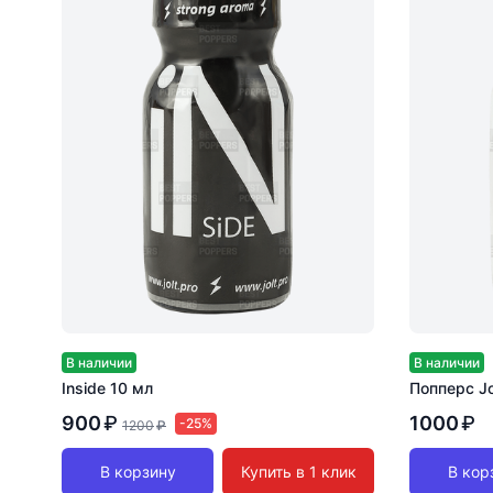
В наличии
В наличии
Inside 10 мл
Попперс Jo
900
₽
1000
₽
-25%
1200
₽
В корзину
Купить в 1 клик
В кор