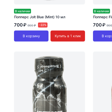
В наличии
В наличии
Попперс Jolt Blue (Mint) 10 мл
Попперс Fl
700
₽
700
₽
-22%
900
₽
90
В корзину
Купить в 1 клик
В кор