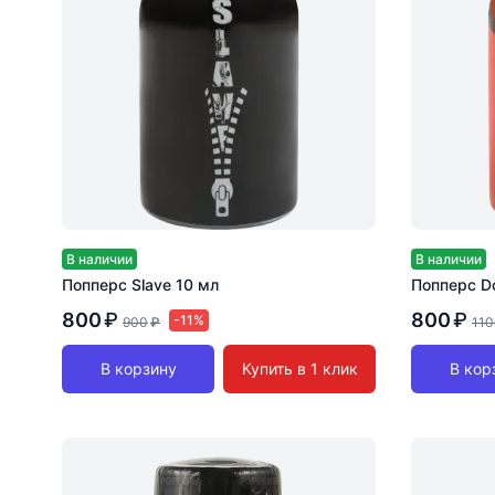
В наличии
В наличии
Попперс Slave 10 мл
Попперс Do
800
₽
800
₽
-11%
900
₽
110
В корзину
Купить в 1 клик
В кор