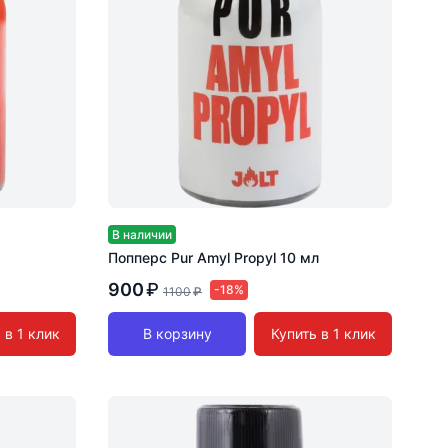
В наличии
Попперс Pur Amyl Propyl 10 мл
900
₽
-18%
1100
₽
 в 1 клик
В корзину
Купить в 1 клик