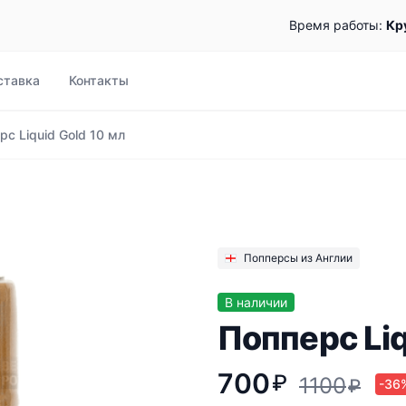
Время работы:
Кр
ставка
Контакты
рс Liquid Gold 10 мл
Попперсы из Англии
В наличии
Попперс Liq
700
₽
1100
₽
-36