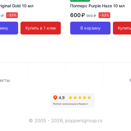
iginal Gold 10 мл
Попперс Purple Haze 10 мл
600
₽
-33%
-33%
0
₽
900
₽
зину
Купить в 1 клик
В корзину
Купить
акты
© 2005 - 2026, poppersgroup.ru