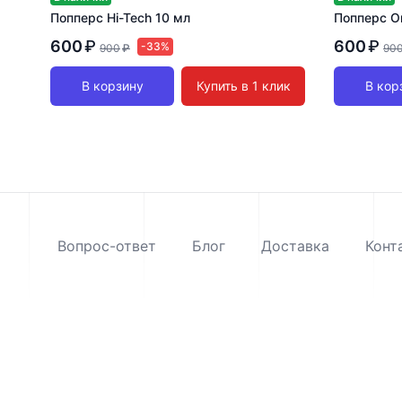
Попперс Hi-Tech 10 мл
Попперс Or
600
₽
600
₽
-33%
900
₽
90
В корзину
Купить в 1 клик
В кор
Вопрос-ответ
Блог
Доставка
Конт