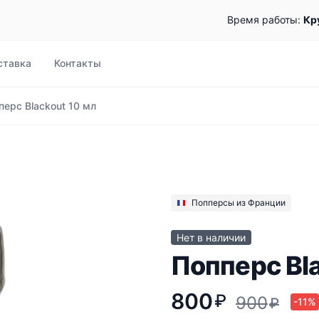
Время работы:
Кр
ставка
Контакты
перс Blackout 10 мл
Попперсы из Франции
Нет в наличии
Попперс Bla
800
₽
900
₽
-11%