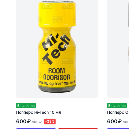
В наличии
В наличии
Попперс Hi-Tech 10 мл
Попперс Or
600
₽
600
₽
-33%
900
₽
90