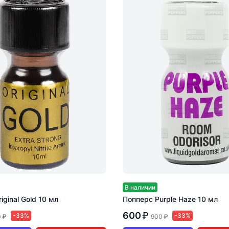
В наличии
iginal Gold 10 мл
Попперс Purple Haze 10 мл
600
₽
-33%
-33%
0
₽
900
₽