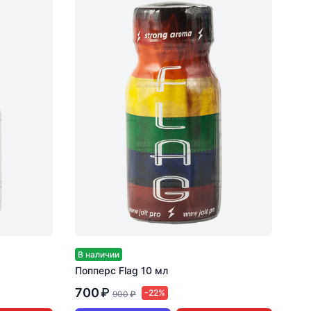
В наличии
Попперс Flag 10 мл
700
₽
-22%
900
₽