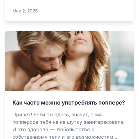
попперсы?Попперсы — это химические
May 2, 2025
соединения из группы алкилнитритов (амил,
пентил, изопропил). По сути, они очень
«нежные»: со временем разлагаются,
особенно ес
Как часто можно употреблять попперс?
Привет! Если ты здесь, значит, тема
попперсов тебя не на шутку заинтересовала.
И это здорово — любопытство к
собственному телу и его возможностям