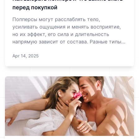
перед покупкой
Попперсы могут расслаблять тело,
усиливать ощущения и менять восприятие,
но их эффект, его сила и длительность
напрямую зависит от состава. Разные типы
нитритов действуют неодинаково — одни
Apr 14, 2025
«взрывают» сознание, другие работают
мягко, как лёгкий бриз. Разберёмся, какой
вариант подойдёт именно тебе, и расскажем
несколько