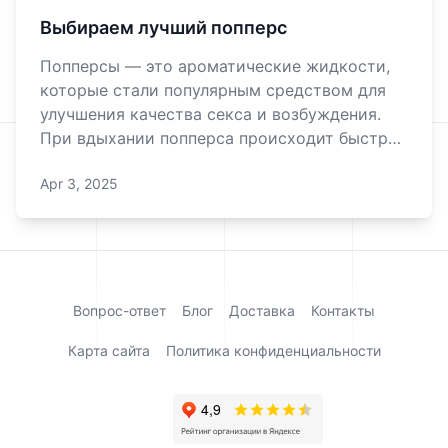
Выбираем лучший попперс
Попперсы — это ароматические жидкости,
которые стали популярным средством для
улучшения качества секса и возбуждения.
При вдыхании попперса происходит быстрое
расслабление мышц, что помогает снизить
Apr 3, 2025
дискомфорт и минимизировать риск травм
при анальном сексе, фистинге или БДСМ-
играх и сконцентрироваться на получении
удов
Вопрос-ответ
Блог
Доставка
Контакты
Карта сайта
Политика конфиденциальности