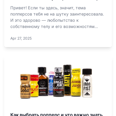
Привет! Если ты здесь, значит, тема
попперсов тебя не на шутку заинтересовала.
И это здорово — любопытство к
собственному телу и его возможностям
всегда похвально. Но давай сразу
Apr 27, 2025
договоримся: мы не будем давить моралью
или пугать страшилками. Просто честно
разберемся, как пользоваться попперсами
так, чтобы кайф не обер
Как выбрать попперс и что важно знать