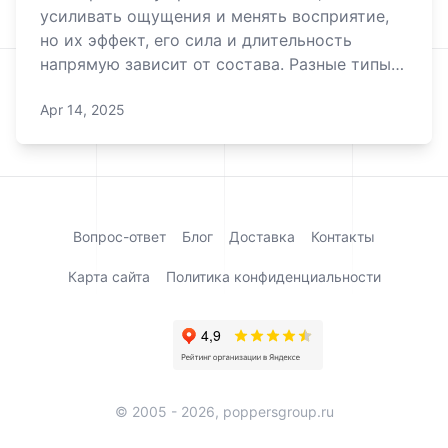
усиливать ощущения и менять восприятие,
но их эффект, его сила и длительность
напрямую зависит от состава. Разные типы
нитритов действуют неодинаково — одни
Apr 14, 2025
«взрывают» сознание, другие работают
мягко, как лёгкий бриз. Разберёмся, какой
вариант подойдёт именно тебе, и расскажем
несколько
Вопрос-ответ
Блог
Доставка
Контакты
Карта сайта
Политика конфиденциальности
© 2005 - 2026, poppersgroup.ru