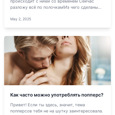
происходит с ними со временем Сейчас
разложу всё по полочкам!Из чего сделаны
попперсы?Попперсы — это химические
May 2, 2025
соединения из группы алкилнитритов (амил,
пентил, изопропил). По сути, они очень
«нежные»: со временем разлагаются,
особенно ес
Как часто можно употреблять попперс?
Привет! Если ты здесь, значит, тема
попперсов тебя не на шутку заинтересовала.