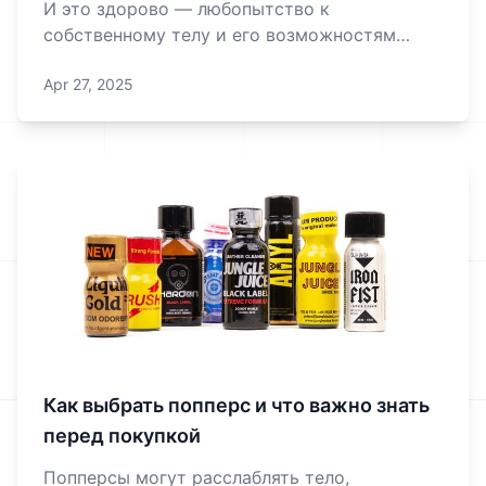
И это здорово — любопытство к
собственному телу и его возможностям
всегда похвально. Но давай сразу
Apr 27, 2025
договоримся: мы не будем давить моралью
или пугать страшилками. Просто честно
разберемся, как пользоваться попперсами
так, чтобы кайф не обер
Как выбрать попперс и что важно знать
перед покупкой
Попперсы могут расслаблять тело,