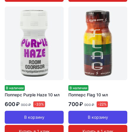
В наличии
В наличии
Попперс Purple Haze 10 мл
Попперс Flag 10 мл
600
₽
700
₽
-33%
-22%
900
₽
900
₽
В корзину
В корзину
Купить в 1 клик
Купить в 1 клик