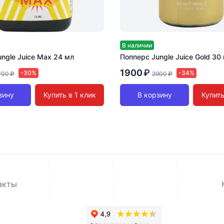
В наличии
ngle Juice Max 24 мл
Попперс Jungle Juice Gold 30
1900
₽
-30%
-34%
700
₽
2900
₽
зину
Купить в 1 клик
В корзину
Купить
акты