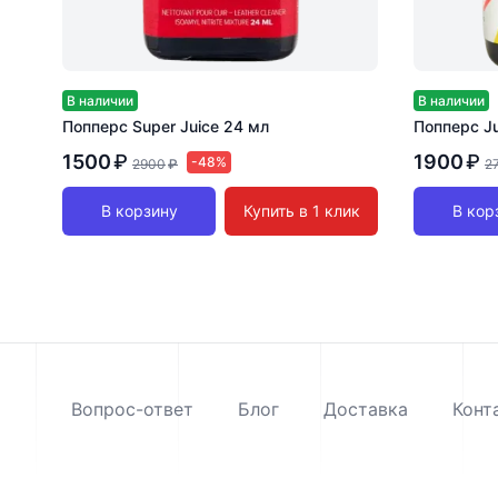
В наличии
В наличии
Попперс Super Juice 24 мл
Попперс Ju
1500
₽
1900
₽
-48%
2900
₽
2
В корзину
Купить в 1 клик
В кор
Вопрос-ответ
Блог
Доставка
Конт