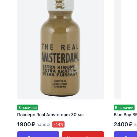
В наличии
В наличии
Попперс Real Amsterdam 30 мл
Blue Boy B
1900
₽
2400
₽
-44%
3400
₽
3