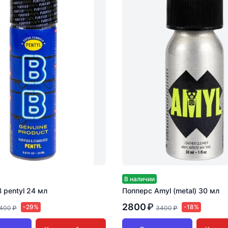
В наличии
B pentyl 24 мл
Попперс Amyl (metal) 30 мл
2800
₽
-29%
-18%
400
₽
3400
₽