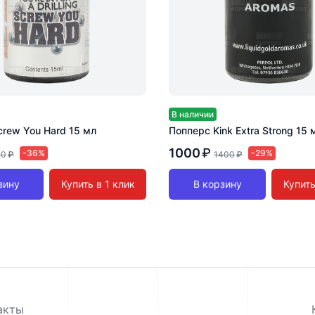
В наличии
crew You Hard 15 мл
Попперс Kink Extra Strong 15 
1000
₽
-36%
-29%
00
₽
1400
₽
зину
Купить в 1 клик
В корзину
Купить
акты