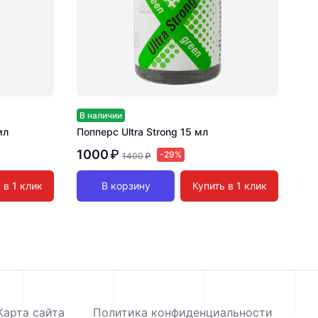
В наличии
мл
Попперс Ultra Strong 15 мл
1000
₽
-29%
1400
₽
 в 1 клик
В корзину
Купить в 1 клик
Карта сайта
Политика конфиденциальности