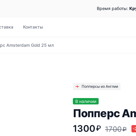
Время работы:
Кр
ставка
Контакты
рс Amsterdam Gold 25 мл
Попперсы из Англии
В наличии
Попперс Am
1300
₽
1700
₽
-