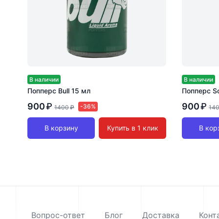
В наличии
В наличии
Попперс Bull 15 мл
Попперс S
900
₽
900
₽
-36%
1400
₽
14
В корзину
Купить в 1 клик
В кор
Вопрос-ответ
Блог
Доставка
Конт