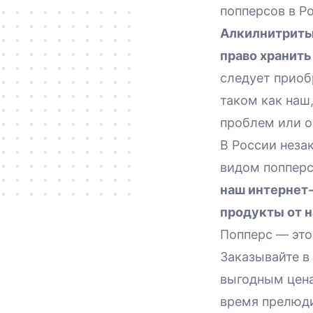
попперсов в Р
Алкилнитриты 
право хранить
следует приоб
таком как наш
проблем или о
В России неза
видом попперсо
наш интернет
продукты от 
Попперс — это
Заказывайте в
выгодным цен
время прелюдий