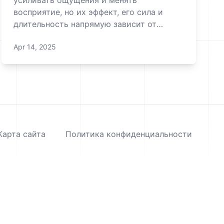
усиливать ощущения и менять
восприятие, но их эффект, его сила и
длительность напрямую зависит от
состава. Разные типы нитритов
Apr 14, 2025
действуют неодинаково — одни
«взрывают» сознание, другие работают
мягко, как лёгкий бриз. Разберёмся,
какой вариант подойдёт именно тебе, и
расскажем несколько
Карта сайта
Политика конфиденциальности