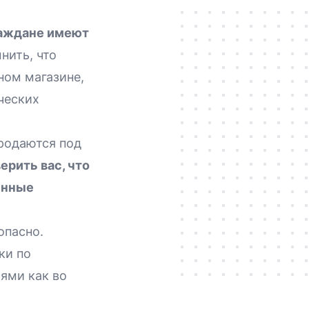
раждане имеют
нить, что
ом магазине,
ческих
родаются под
рить вас, что
енные
опасно.
ки по
ями как во