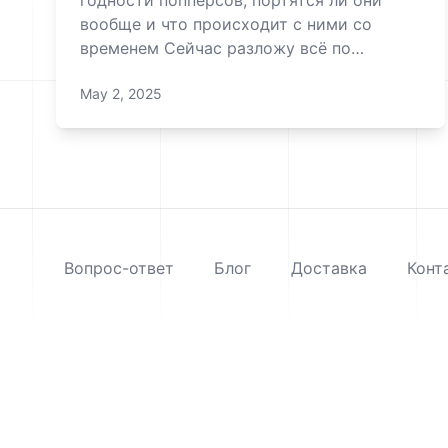
годности попперсов, портятся ли они
вообще и что происходит с ними со
временем Сейчас разложу всё по
полочкам!Из чего сделаны попперсы?
May 2, 2025
Попперсы — это химические соединения
из группы алкилнитритов (амил, пентил,
изопропил). По сути, они очень «нежные»:
со временем разлагаются, особенно ес
Вопрос-ответ
Блог
Доставка
Конт