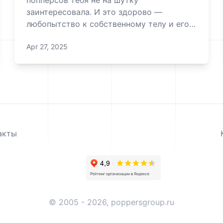
попперсов тебя не на шутку
заинтересовала. И это здорово —
любопытство к собственному телу и его
возможностям всегда похвально. Но
Apr 27, 2025
давай сразу договоримся: мы не будем
давить моралью или пугать страшилками.
Просто честно разберемся, как
пользоваться попперсами так, чтобы
кайф не обер
акты
© 2005 - 2026, poppersgroup.ru