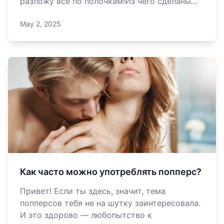
разложу всё по полочкам!Из чего сделаны
попперсы?Попперсы — это химические
May 2, 2025
соединения из группы алкилнитритов (амил,
пентил, изопропил). По сути, они очень
«нежные»: со временем разлагаются,
особенно ес
Как часто можно употреблять попперс?
Привет! Если ты здесь, значит, тема
попперсов тебя не на шутку заинтересовала.
И это здорово — любопытство к