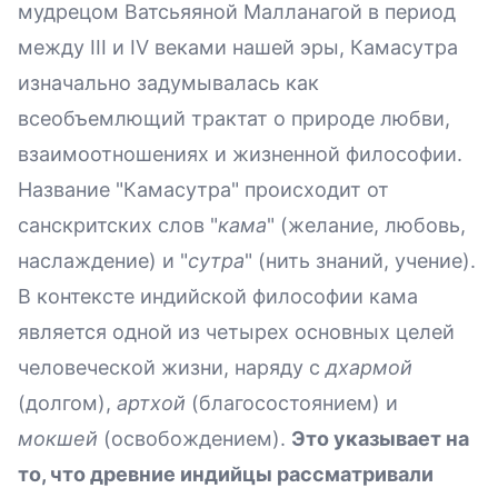
мудрецом Ватсьяяной Малланагой в период
между III и IV веками нашей эры, Камасутра
изначально задумывалась как
всеобъемлющий трактат о природе любви,
взаимоотношениях и жизненной философии.
Название "Камасутра" происходит от
санскритских слов "
кама
" (желание, любовь,
наслаждение) и "
сутра
" (нить знаний, учение).
В контексте индийской философии кама
является одной из четырех основных целей
человеческой жизни, наряду с
дхармой
(долгом),
артхой
(благосостоянием) и
мокшей
(освобождением).
Это указывает на
то, что древние индийцы рассматривали