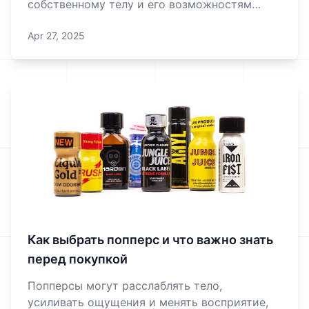
собственному телу и его возможностям
всегда похвально. Но давай сразу
Apr 27, 2025
договоримся: мы не будем давить моралью
или пугать страшилками. Просто честно
разберемся, как пользоваться попперсами
так, чтобы кайф не обер
Как выбрать попперс и что важно знать
перед покупкой
Попперсы могут расслаблять тело,
усиливать ощущения и менять восприятие,