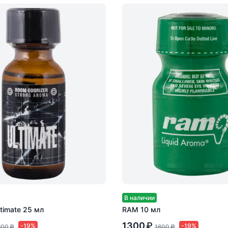
В наличии
timate 25 мл
RAM 10 мл
1300
₽
-19%
-19%
600
₽
1600
₽