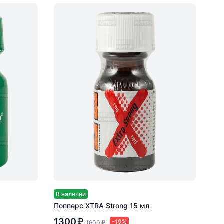
В наличии
Попперс XTRA Strong 15 мл
1300
₽
-19%
1600
₽