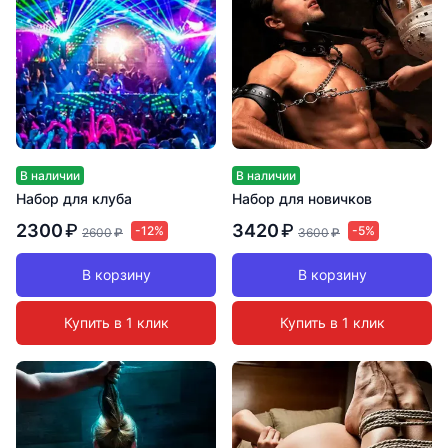
В наличии
В наличии
Набор для клуба
Набор для новичков
2300
₽
3420
₽
-12%
-5%
2600
₽
3600
₽
В корзину
В корзину
Купить в 1 клик
Купить в 1 клик