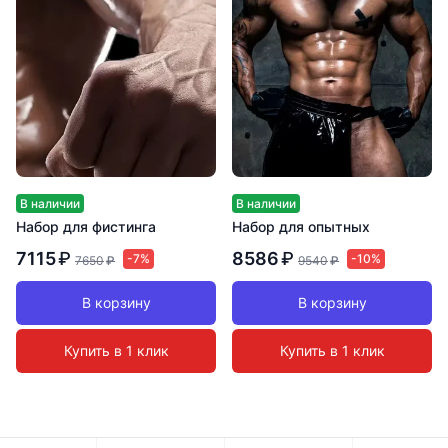
В наличии
В наличии
Набор для фистинга
Набор для опытных
7115
₽
8586
₽
-7%
-10%
7650
₽
9540
₽
В корзину
В корзину
Купить в 1 клик
Купить в 1 клик